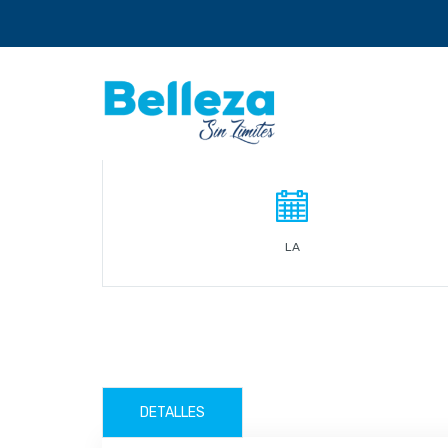
LA
DETALLES