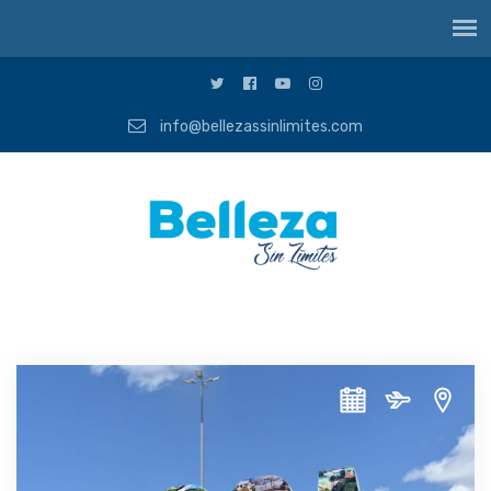
info@bellezassinlimites.com