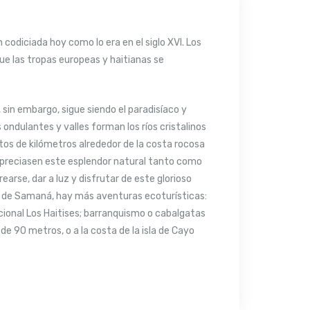
codiciada hoy como lo era en el siglo XVI. Los
ue las tropas europeas y haitianas se
 sin embargo, sigue siendo el paradisíaco y
ndulantes y valles forman los ríos cristalinos
tos de kilómetros alrededor de la costa rocosa
 apreciasen este esplendor natural tanto como
rse, dar a luz y disfrutar de este glorioso
ía de Samaná, hay más aventuras ecoturísticas:
cional Los Haitises; barranquismo o cabalgatas
de 90 metros, o a la costa de la isla de Cayo