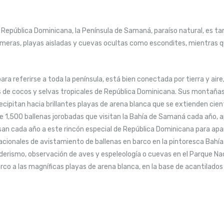
epública Dominicana, la Península de Samaná, paraíso natural, es tan 
lmeras, playas aisladas y cuevas ocultas como escondites, mientras q
a referirse a toda la península, está bien conectada por tierra y aire,
 de cocos y selvas tropicales de República Dominicana. Sus montañas o
cipitan hacia brillantes playas de arena blanca que se extienden cien
e 1,500 ballenas jorobadas que visitan la Bahía de Samaná cada año,
an cada año a este rincón especial de República Dominicana para aparea
tacionales de avistamiento de ballenas en barco en la pintoresca Bah
nderismo, observación de aves y espeleología o cuevas en el Parque Na
arco a las magníficas playas de arena blanca, en la base de acantilados 