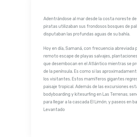
Adentrándose al mar desde la costa noreste de R
piratas utilizaban sus frondosos bosques de pa
disputaban las profundas aguas de su bahía.
Hoy en día, Samaná, con frecuencia abreviada par
remoto escape de playas salvajes, plantaciones
que desembocan en el Atlántico mientras se pre
de la península. Es como si las aproximadament
los visitantes. Estos mamíferos gigantes regres
paisaje tropical. Además de las excursiones es
bodyboarding y kitesurfing en Las Terrenas; se
para llegar a la cascada El Limón; y paseos en b
Levantado