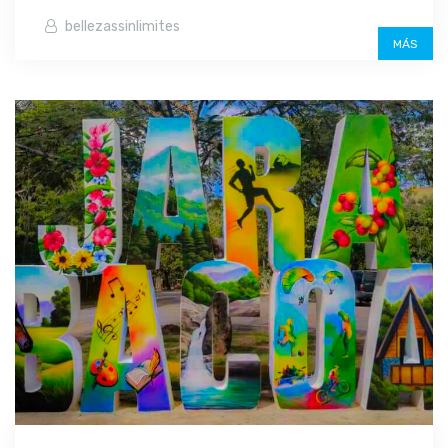
bellezassinlimites
MÁS